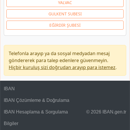
YALVAC
GULKENT SUBESI
EĞİRDİR ŞUBESİ
Telefonla arayıp ya da sosyal medyadan mesaj
göndererek para talep edenlere güvenmeyin.
Hiçbir kuruluş sizi doğrudan arayıp para istemez
.
IBAN
IBAN Çözümleme & Doğrulama
IBAN Hesaplama & Sorgulama
© 2026 IBAN.gen.tr
Bilgiler