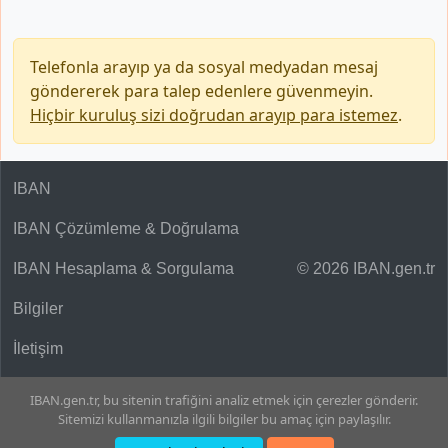
Telefonla arayıp ya da sosyal medyadan mesaj
göndererek para talep edenlere güvenmeyin.
Hiçbir kuruluş sizi doğrudan arayıp para istemez
.
IBAN
IBAN Çözümleme & Doğrulama
IBAN Hesaplama & Sorgulama
© 2026 IBAN.gen.tr
Bilgiler
İletişim
IBAN.gen.tr, bu sitenin trafiğini analiz etmek için çerezler gönderir.
Sitemizi kullanmanızla ilgili bilgiler bu amaç için paylaşılır.