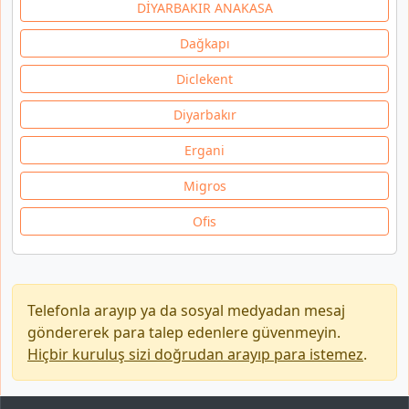
DİYARBAKIR ANAKASA
Dağkapı
Diclekent
Diyarbakır
Ergani
Migros
Ofis
Telefonla arayıp ya da sosyal medyadan mesaj
göndererek para talep edenlere güvenmeyin.
Hiçbir kuruluş sizi doğrudan arayıp para istemez
.