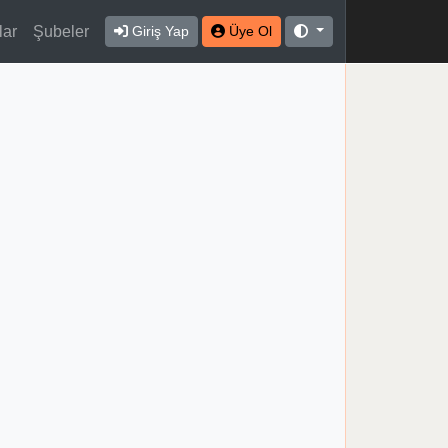
lar
Şubeler
Giriş Yap
Üye Ol