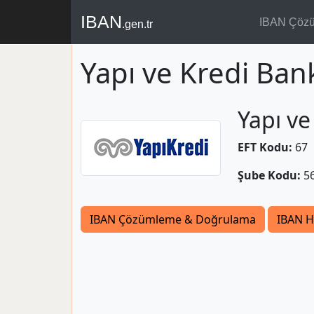
IBAN
IBAN Çöz
.gen.tr
Yapı ve Kredi Ban
Yapı ve
EFT Kodu:
67
Şube Kodu:
5
IBAN Çözümleme & Doğrulama
IBAN H