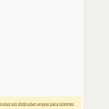
uruluş sizi doğrudan arayıp para istemez
.