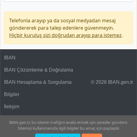
Telefonla arayıp ya da sosyal medyadan mesaj
göndererek para talep edenlere güvenmeyin.
Hiçbir kuruluş sizi doğrudan arayıp para istemez
.
IBAN
IBAN Çözümleme & Doğrulama
IBAN Hesaplama & Sorgulama
© 2026 IBAN.gen.tr
Bilgiler
İletişim
IBAN.gen.tr, bu sitenin trafiğini analiz etmek için çerezler gönderir.
Sitemizi kullanmanızla ilgili bilgiler bu amaç için paylaşılır.