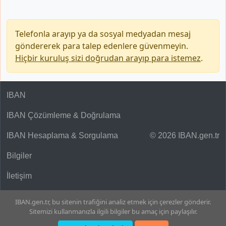
Telefonla arayıp ya da sosyal medyadan mesaj
göndererek para talep edenlere güvenmeyin.
Hiçbir kuruluş sizi doğrudan arayıp para istemez
.
IBAN
IBAN Çözümleme & Doğrulama
IBAN Hesaplama & Sorgulama
© 2026 IBAN.gen.tr
Bilgiler
İletişim
IBAN.gen.tr, bu sitenin trafiğini analiz etmek için çerezler gönderir.
Sitemizi kullanmanızla ilgili bilgiler bu amaç için paylaşılır.