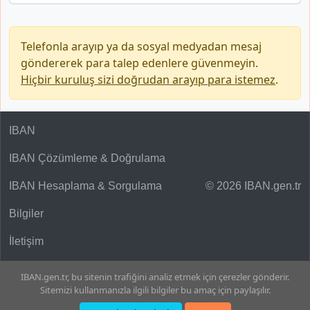
Telefonla arayıp ya da sosyal medyadan mesaj
göndererek para talep edenlere güvenmeyin.
Hiçbir kuruluş sizi doğrudan arayıp para istemez
.
IBAN
IBAN Çözümleme & Doğrulama
IBAN Hesaplama & Sorgulama
© 2026 IBAN.gen.tr
Bilgiler
İletişim
IBAN.gen.tr, bu sitenin trafiğini analiz etmek için çerezler gönderir.
Sitemizi kullanmanızla ilgili bilgiler bu amaç için paylaşılır.