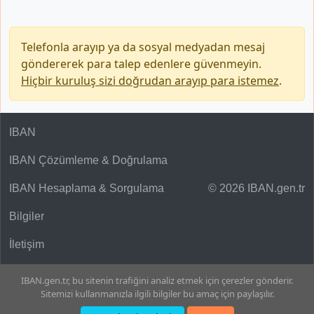
Telefonla arayıp ya da sosyal medyadan mesaj
göndererek para talep edenlere güvenmeyin.
Hiçbir kuruluş sizi doğrudan arayıp para istemez
.
IBAN
IBAN Çözümleme & Doğrulama
IBAN Hesaplama & Sorgulama
© 2026 IBAN.gen.tr
Bilgiler
İletişim
IBAN.gen.tr, bu sitenin trafiğini analiz etmek için çerezler gönderir.
Sitemizi kullanmanızla ilgili bilgiler bu amaç için paylaşılır.