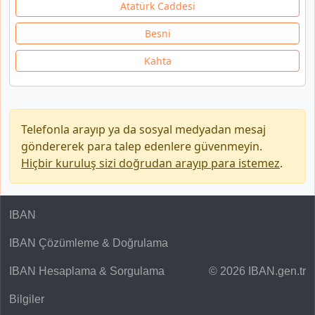
Atatürk Caddesi
Besni
Kahta
Telefonla arayıp ya da sosyal medyadan mesaj
göndererek para talep edenlere güvenmeyin.
Hiçbir kuruluş sizi doğrudan arayıp para istemez
.
IBAN
IBAN Çözümleme & Doğrulama
IBAN Hesaplama & Sorgulama
© 2026 IBAN.gen.tr
Bilgiler