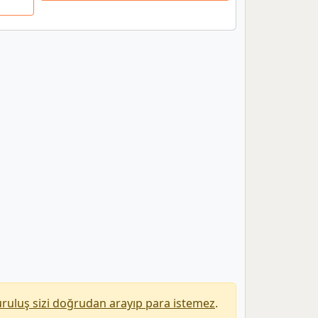
uruluş sizi doğrudan arayıp para istemez
.