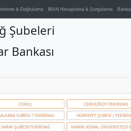
ümleme & Doğrulama
IBAN Hesaplama & Sorgulama
Banka
ğ Şubeleri
lar Bankası
CORLU
CERKEZKOY-TEKIRDAG
ALKARA SUBESI / TEKIRDAG
HÜRRİYET ŞUBESİ / TEKİRD
SARAY ŞUBESİ/TEKİRDAĞ
NAMIK KEMAL ÜNİVERSİTESİ 