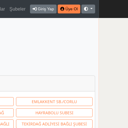
lar
Şubeler
Giriş Yap
Üye Ol
EMLAKKENT SB./CORLU
AĞ
HAYRABOLU SUBESI
BAĞLI
TEKİRDAĞ ADLİYESİ BAĞLI ŞUBESİ