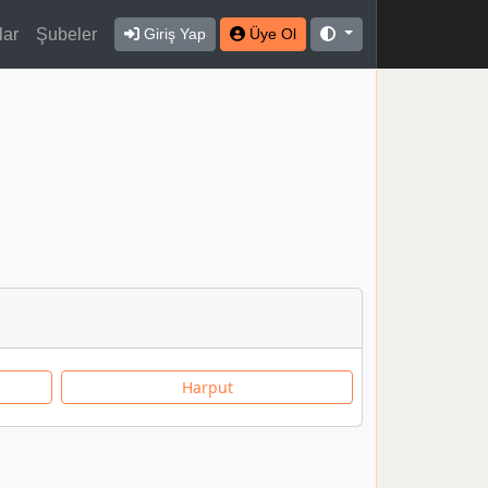
lar
Şubeler
Giriş Yap
Üye Ol
Harput