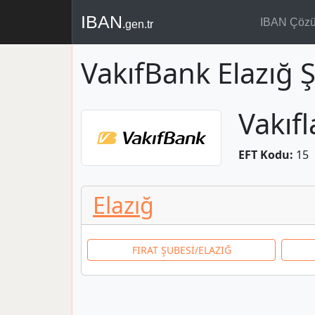
IBAN
IBAN Çöz
.gen.tr
VakıfBank Elazığ 
Vakıf
EFT Kodu:
15
Elazığ
FIRAT ŞUBESİ/ELAZIĞ