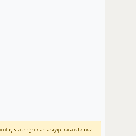
uruluş sizi doğrudan arayıp para istemez
.