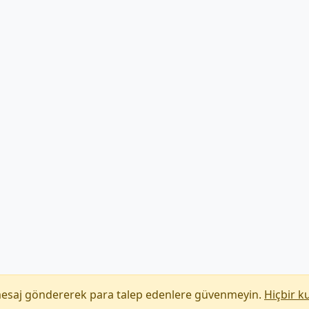
mesaj göndererek para talep edenlere güvenmeyin.
Hiçbir k