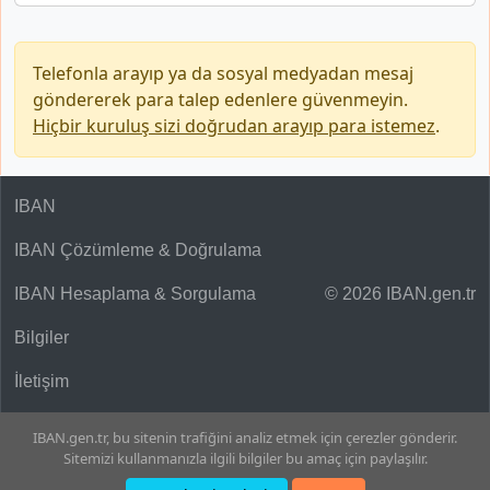
Telefonla arayıp ya da sosyal medyadan mesaj
göndererek para talep edenlere güvenmeyin.
Hiçbir kuruluş sizi doğrudan arayıp para istemez
.
IBAN
IBAN Çözümleme & Doğrulama
IBAN Hesaplama & Sorgulama
© 2026 IBAN.gen.tr
Bilgiler
İletişim
IBAN.gen.tr, bu sitenin trafiğini analiz etmek için çerezler gönderir.
Sitemizi kullanmanızla ilgili bilgiler bu amaç için paylaşılır.