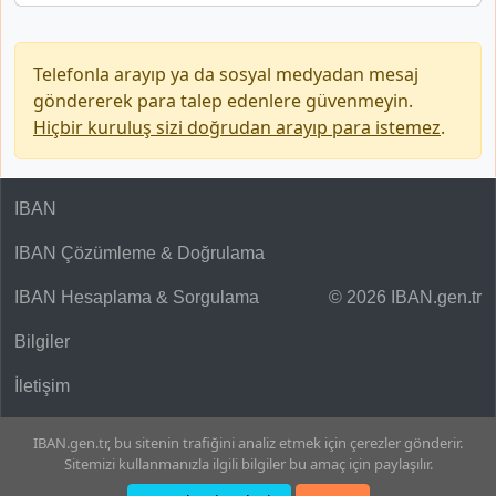
Telefonla arayıp ya da sosyal medyadan mesaj
göndererek para talep edenlere güvenmeyin.
Hiçbir kuruluş sizi doğrudan arayıp para istemez
.
IBAN
IBAN Çözümleme & Doğrulama
IBAN Hesaplama & Sorgulama
© 2026 IBAN.gen.tr
Bilgiler
İletişim
IBAN.gen.tr, bu sitenin trafiğini analiz etmek için çerezler gönderir.
Sitemizi kullanmanızla ilgili bilgiler bu amaç için paylaşılır.