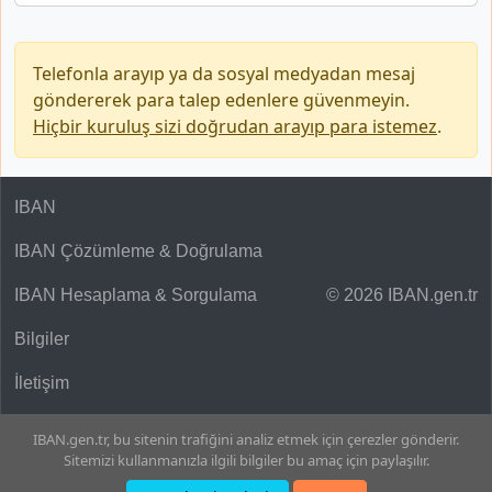
Telefonla arayıp ya da sosyal medyadan mesaj
göndererek para talep edenlere güvenmeyin.
Hiçbir kuruluş sizi doğrudan arayıp para istemez
.
IBAN
IBAN Çözümleme & Doğrulama
IBAN Hesaplama & Sorgulama
© 2026 IBAN.gen.tr
Bilgiler
İletişim
IBAN.gen.tr, bu sitenin trafiğini analiz etmek için çerezler gönderir.
Sitemizi kullanmanızla ilgili bilgiler bu amaç için paylaşılır.