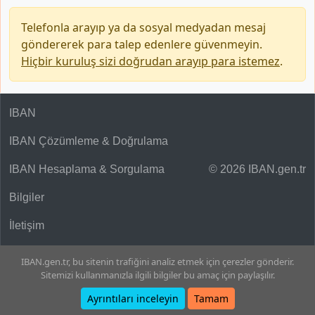
Telefonla arayıp ya da sosyal medyadan mesaj
göndererek para talep edenlere güvenmeyin.
Hiçbir kuruluş sizi doğrudan arayıp para istemez
.
IBAN
IBAN Çözümleme & Doğrulama
IBAN Hesaplama & Sorgulama
© 2026 IBAN.gen.tr
Bilgiler
İletişim
IBAN.gen.tr, bu sitenin trafiğini analiz etmek için çerezler gönderir.
Sitemizi kullanmanızla ilgili bilgiler bu amaç için paylaşılır.
Ayrıntıları inceleyin
Tamam