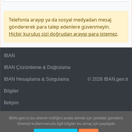
Telefonla arayıp ya da sosyal medyadan mesaj
göndererek para talep edenlere güvenmeyin.
Hiçbir kuruluş sizi doğrudan arayıp para istemez
.
IBAN
IBAN Çözümleme & Doğrulama
IBAN Hesaplama & Sorgulama
© 2026 IBAN.gen.tr
Bilgiler
İletişim
IBAN.gen.tr, bu sitenin trafiğini analiz etmek için çerezler gönderir.
Sitemizi kullanmanızla ilgili bilgiler bu amaç için paylaşılır.