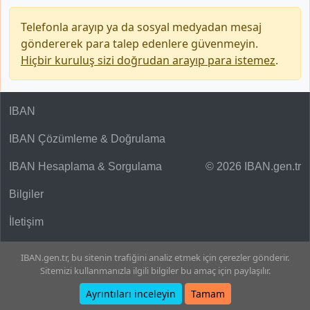
Telefonla arayıp ya da sosyal medyadan mesaj
göndererek para talep edenlere güvenmeyin.
Hiçbir kuruluş sizi doğrudan arayıp para istemez
.
IBAN
IBAN Çözümleme & Doğrulama
IBAN Hesaplama & Sorgulama
© 2026 IBAN.gen.tr
Bilgiler
İletişim
IBAN.gen.tr, bu sitenin trafiğini analiz etmek için çerezler gönderir.
Sitemizi kullanmanızla ilgili bilgiler bu amaç için paylaşılır.
Ayrıntıları inceleyin
Tamam