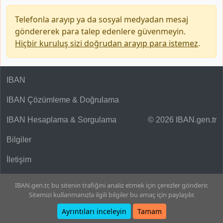
Telefonla arayıp ya da sosyal medyadan mesaj
göndererek para talep edenlere güvenmeyin.
Hiçbir kuruluş sizi doğrudan arayıp para istemez
.
IBAN
IBAN Çözümleme & Doğrulama
IBAN Hesaplama & Sorgulama
© 2026 IBAN.gen.tr
Bilgiler
İletişim
IBAN.gen.tr, bu sitenin trafiğini analiz etmek için çerezler gönderir.
Sitemizi kullanmanızla ilgili bilgiler bu amaç için paylaşılır.
Ayrıntıları inceleyin
Tamam