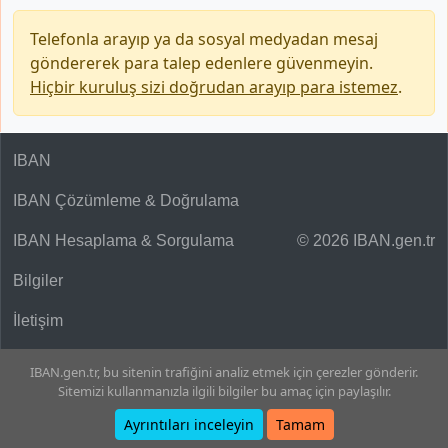
Telefonla arayıp ya da sosyal medyadan mesaj
göndererek para talep edenlere güvenmeyin.
Hiçbir kuruluş sizi doğrudan arayıp para istemez
.
IBAN
IBAN Çözümleme & Doğrulama
IBAN Hesaplama & Sorgulama
© 2026 IBAN.gen.tr
Bilgiler
İletişim
IBAN.gen.tr, bu sitenin trafiğini analiz etmek için çerezler gönderir.
Sitemizi kullanmanızla ilgili bilgiler bu amaç için paylaşılır.
Ayrıntıları inceleyin
Tamam