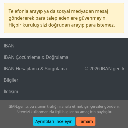
Telefonla arayıp ya da sosyal medyadan mesaj
göndererek para talep edenlere güvenmeyin.
Hiçbir kuruluş sizi doğrudan arayıp para istemez
.
IBAN
IBAN Çözümleme & Doğrulama
IBAN Hesaplama & Sorgulama
© 2026 IBAN.gen.tr
Bilgiler
İletişim
IBAN.gen.tr, bu sitenin trafiğini analiz etmek için çerezler gönderir.
Sitemizi kullanmanızla ilgili bilgiler bu amaç için paylaşılır.
Ayrıntıları inceleyin
Tamam