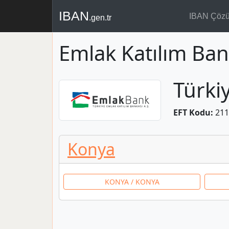
IBAN
IBAN Çöz
.gen.tr
Emlak Katılım Ban
Türki
EFT Kodu:
211
Konya
KONYA / KONYA