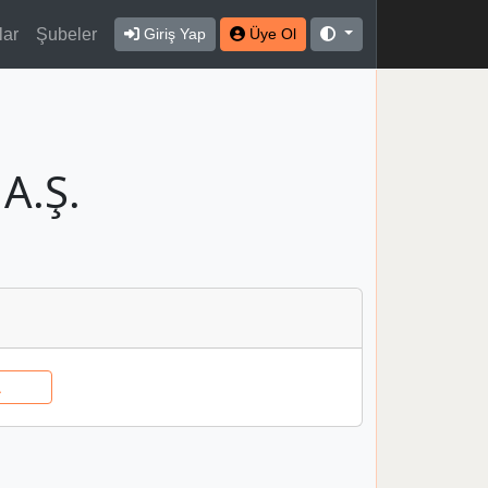
lar
Şubeler
Giriş Yap
Üye Ol
A.Ş.
A