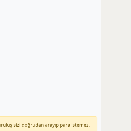
uruluş sizi doğrudan arayıp para istemez
.