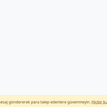
mesaj göndererek para talep edenlere güvenmeyin.
Hiçbir k