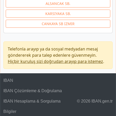
ALSANCAK SB.
KARSIYAKA SB.
CANKAYA SB IZMIR
Telefonla arayıp ya da sosyal medyadan mesaj
göndererek para talep edenlere güvenmeyin.
Hiçbir kuruluş sizi doğrudan arayıp para istemez
.
IBAN
IBAN Çözümleme & Doğrulama
IBAN Hesaplama & Sorgulama
© 2026 IBAN.gen.tr
Bilgiler