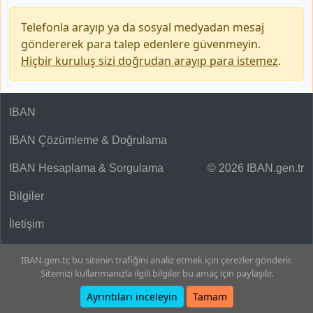
Telefonla arayıp ya da sosyal medyadan mesaj
göndererek para talep edenlere güvenmeyin.
Hiçbir kuruluş sizi doğrudan arayıp para istemez
.
IBAN
IBAN Çözümleme & Doğrulama
IBAN Hesaplama & Sorgulama
© 2026 IBAN.gen.tr
Bilgiler
İletişim
IBAN.gen.tr, bu sitenin trafiğini analiz etmek için çerezler gönderir.
Sitemizi kullanmanızla ilgili bilgiler bu amaç için paylaşılır.
Ayrıntıları inceleyin
Tamam