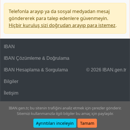
Telefonla arayıp ya da sosyal medyadan mesaj
göndererek para talep edenlere güvenmeyin.
Hiçbir kuruluş sizi doğrudan arayıp para istemez
.
IBAN
IBAN Çözümleme & Doğrulama
IBAN Hesaplama & Sorgulama
© 2026 IBAN.gen.tr
Bilgiler
İletişim
IBAN.gen.tr, bu sitenin trafiğini analiz etmek için çerezler gönderir.
Sitemizi kullanmanızla ilgili bilgiler bu amaç için paylaşılır.
Ayrıntıları inceleyin
Tamam