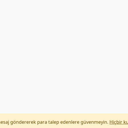
mesaj göndererek para talep edenlere güvenmeyin.
Hiçbir k