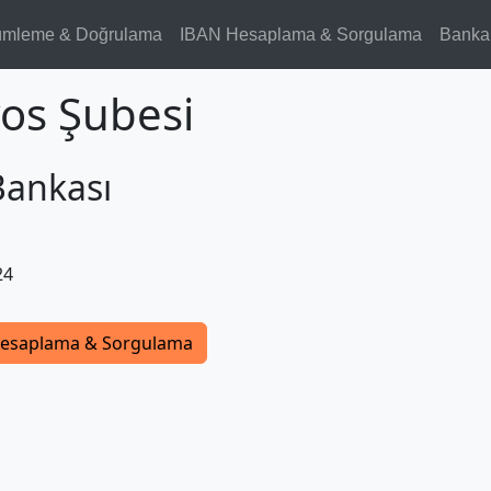
ümleme & Doğrulama
IBAN Hesaplama & Sorgulama
Banka
yos Şubesi
Bankası
24
esaplama & Sorgulama