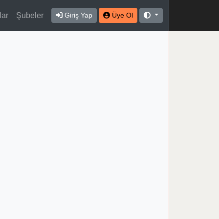
lar
Şubeler
Giriş Yap
Üye Ol