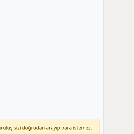
uruluş sizi doğrudan arayıp para istemez
.