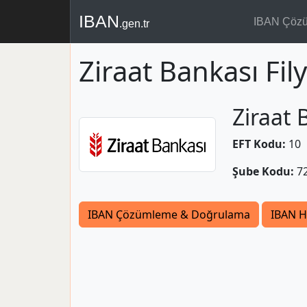
IBAN
IBAN Çöz
.gen.tr
Ziraat Bankası Fil
Ziraat 
EFT Kodu:
10
Şube Kodu:
7
IBAN Çözümleme & Doğrulama
IBAN H