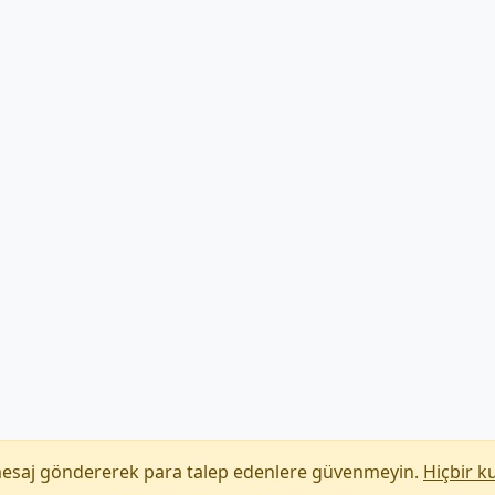
mesaj göndererek para talep edenlere güvenmeyin.
Hiçbir k