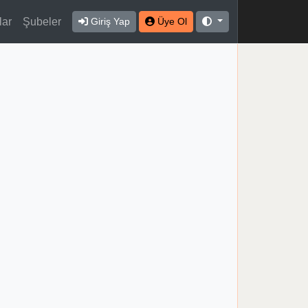
lar
Şubeler
Giriş Yap
Üye Ol