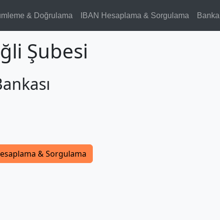
ümleme & Doğrulama
IBAN Hesaplama & Sorgulama
Banka
ğli Şubesi
Bankası
1
esaplama & Sorgulama