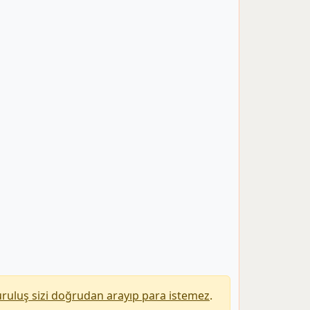
uruluş sizi doğrudan arayıp para istemez
.