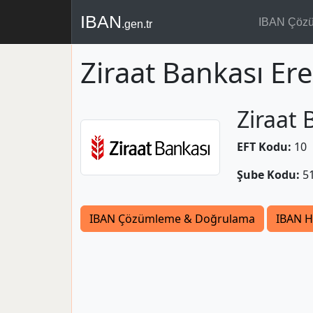
IBAN
IBAN Çöz
.gen.tr
Ziraat Bankası Ere
Ziraat 
EFT Kodu:
10
Şube Kodu:
5
IBAN Çözümleme & Doğrulama
IBAN H