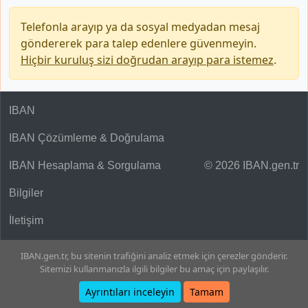
Telefonla arayıp ya da sosyal medyadan mesaj
göndererek para talep edenlere güvenmeyin.
Hiçbir kuruluş sizi doğrudan arayıp para istemez
.
IBAN
IBAN Çözümleme & Doğrulama
IBAN Hesaplama & Sorgulama
© 2026 IBAN.gen.tr
Bilgiler
İletişim
IBAN.gen.tr, bu sitenin trafiğini analiz etmek için çerezler gönderir.
Sitemizi kullanmanızla ilgili bilgiler bu amaç için paylaşılır.
Ayrıntıları inceleyin
Tamam