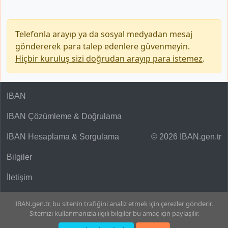
Telefonla arayıp ya da sosyal medyadan mesaj
göndererek para talep edenlere güvenmeyin.
Hiçbir kuruluş sizi doğrudan arayıp para istemez
.
IBAN
IBAN Çözümleme & Doğrulama
IBAN Hesaplama & Sorgulama
© 2026 IBAN.gen.tr
Bilgiler
İletişim
IBAN.gen.tr, bu sitenin trafiğini analiz etmek için çerezler gönderir.
Sitemizi kullanmanızla ilgili bilgiler bu amaç için paylaşılır.