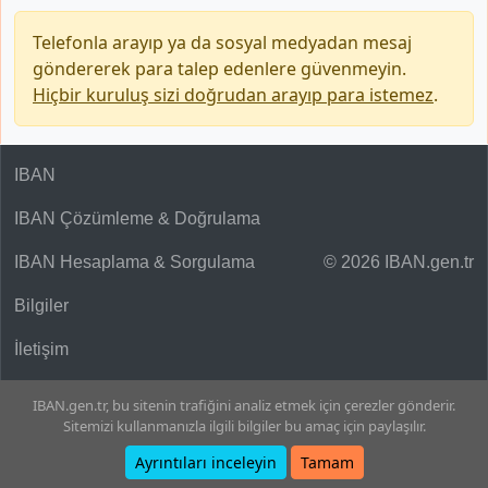
Telefonla arayıp ya da sosyal medyadan mesaj
göndererek para talep edenlere güvenmeyin.
Hiçbir kuruluş sizi doğrudan arayıp para istemez
.
IBAN
IBAN Çözümleme & Doğrulama
IBAN Hesaplama & Sorgulama
© 2026 IBAN.gen.tr
Bilgiler
İletişim
IBAN.gen.tr, bu sitenin trafiğini analiz etmek için çerezler gönderir.
Sitemizi kullanmanızla ilgili bilgiler bu amaç için paylaşılır.
Ayrıntıları inceleyin
Tamam