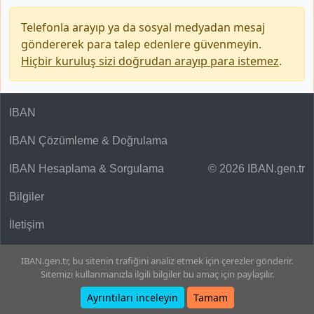
Telefonla arayıp ya da sosyal medyadan mesaj
göndererek para talep edenlere güvenmeyin.
Hiçbir kuruluş sizi doğrudan arayıp para istemez
.
IBAN
IBAN Çözümleme & Doğrulama
IBAN Hesaplama & Sorgulama
© 2026 IBAN.gen.tr
Bilgiler
İletişim
IBAN.gen.tr, bu sitenin trafiğini analiz etmek için çerezler gönderir.
Sitemizi kullanmanızla ilgili bilgiler bu amaç için paylaşılır.
Ayrıntıları inceleyin
Tamam