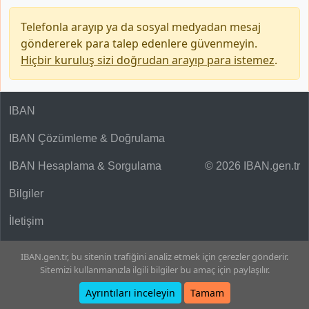
Telefonla arayıp ya da sosyal medyadan mesaj
göndererek para talep edenlere güvenmeyin.
Hiçbir kuruluş sizi doğrudan arayıp para istemez
.
IBAN
IBAN Çözümleme & Doğrulama
IBAN Hesaplama & Sorgulama
© 2026 IBAN.gen.tr
Bilgiler
İletişim
IBAN.gen.tr, bu sitenin trafiğini analiz etmek için çerezler gönderir.
Sitemizi kullanmanızla ilgili bilgiler bu amaç için paylaşılır.
Ayrıntıları inceleyin
Tamam