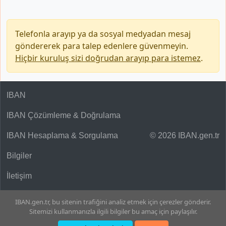
Telefonla arayıp ya da sosyal medyadan mesaj
göndererek para talep edenlere güvenmeyin.
Hiçbir kuruluş sizi doğrudan arayıp para istemez
.
IBAN
IBAN Çözümleme & Doğrulama
IBAN Hesaplama & Sorgulama
© 2026 IBAN.gen.tr
Bilgiler
İletişim
IBAN.gen.tr, bu sitenin trafiğini analiz etmek için çerezler gönderir.
Sitemizi kullanmanızla ilgili bilgiler bu amaç için paylaşılır.