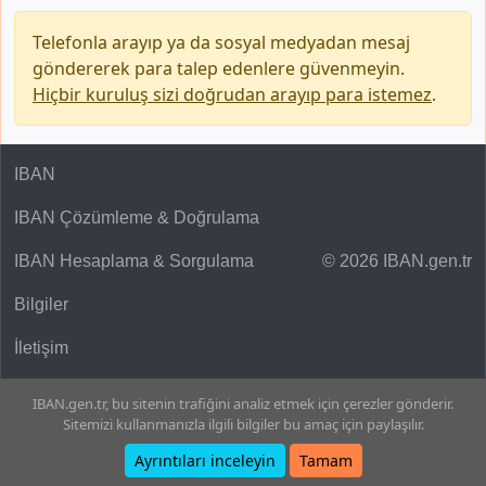
Telefonla arayıp ya da sosyal medyadan mesaj
göndererek para talep edenlere güvenmeyin.
Hiçbir kuruluş sizi doğrudan arayıp para istemez
.
IBAN
IBAN Çözümleme & Doğrulama
IBAN Hesaplama & Sorgulama
© 2026 IBAN.gen.tr
Bilgiler
İletişim
IBAN.gen.tr, bu sitenin trafiğini analiz etmek için çerezler gönderir.
Sitemizi kullanmanızla ilgili bilgiler bu amaç için paylaşılır.
Ayrıntıları inceleyin
Tamam