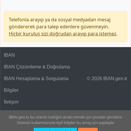
Telefonla arayıp ya da sosyal medyadan mesaj
göndererek para talep edenlere güvenmeyin.
Hiçbir kuruluş sizi doğrudan arayıp para istemez
.
IBAN
IBAN Çözümleme & Doğrulama
IBAN Hesaplama & Sorgulama
© 2026 IBAN.gen.tr
Bilgiler
İletişim
IBAN.gen.tr, bu sitenin trafiğini analiz etmek için çerezler gönderir.
Sitemizi kullanmanızla ilgili bilgiler bu amaç için paylaşılır.