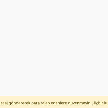
mesaj göndererek para talep edenlere güvenmeyin.
Hiçbir k