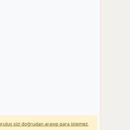
uruluş sizi doğrudan arayıp para istemez
.