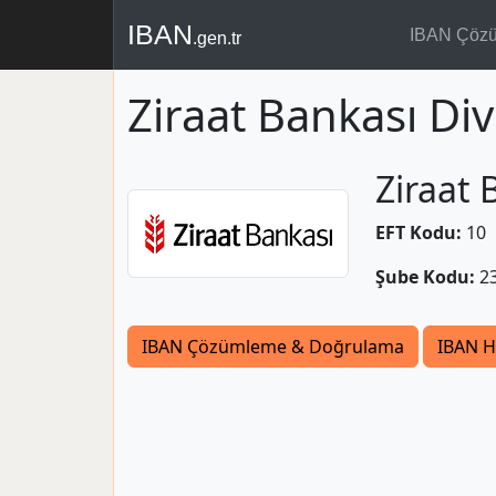
IBAN
IBAN Çöz
.gen.tr
Ziraat Bankası Div
Ziraat 
EFT Kodu:
10
Şube Kodu:
2
IBAN Çözümleme & Doğrulama
IBAN H