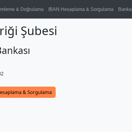
ümleme & Doğrulama
IBAN Hesaplama & Sorgulama
Banka
riği Şubesi
Bankası
32
esaplama & Sorgulama