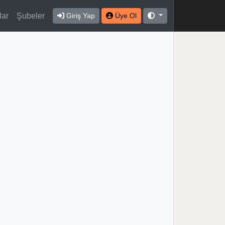
lar
Şubeler
Giriş Yap
Üye Ol