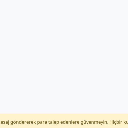
mesaj göndererek para talep edenlere güvenmeyin.
Hiçbir k