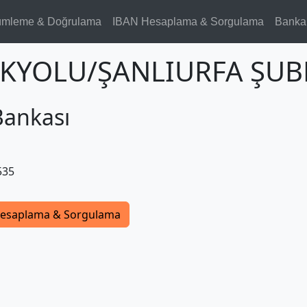
ümleme & Doğrulama
IBAN Hesaplama & Sorgulama
Banka
PEKYOLU/ŞANLIURFA ŞUB
Bankası
535
esaplama & Sorgulama