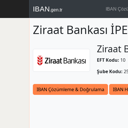
IBAN
IBAN Çöz
.gen.tr
Ziraat Bankası İ
Ziraat 
EFT Kodu:
10
Şube Kodu:
2
IBAN Çözümleme & Doğrulama
IBAN H