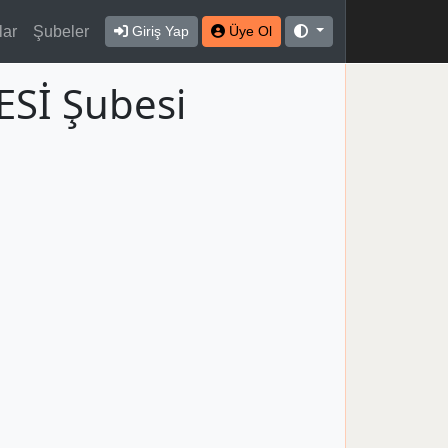
lar
Şubeler
Giriş Yap
Üye Ol
ESİ Şubesi