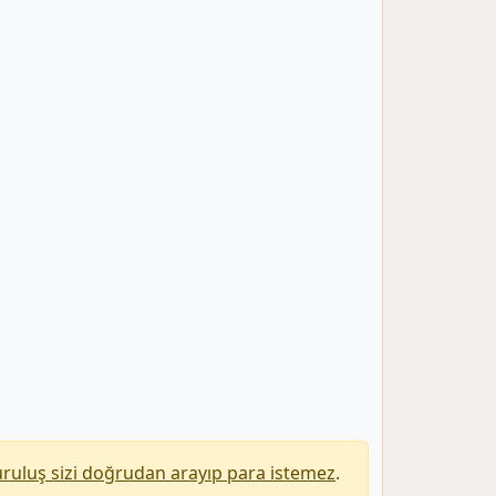
uruluş sizi doğrudan arayıp para istemez
.