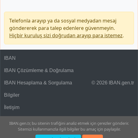
Telefonla arayıp ya da sosyal medyadan mesaj
göndererek para talep edenlere güvenmeyin.
Hiçbir kuruluş sizi doğrudan arayıp para istemez
.
IBAN
IBAN Çözümleme & Doğrulama
IBAN Hesaplama & Sorgulama
© 2026 IBAN.gen.tr
Bilgiler
İletişim
IBAN.gen.tr, bu sitenin trafiğini analiz etmek için çerezler gönderir.
Sitemizi kullanmanızla ilgili bilgiler bu amaç için paylaşılır.