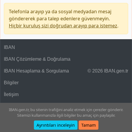
Telefonla arayıp ya da sosyal medyadan mesaj
göndererek para talep edenlere güvenmeyin.
Hiçbir kuruluş sizi doğrudan arayıp para istemez
.
IBAN
IBAN Çözümleme & Doğrulama
IBAN Hesaplama & Sorgulama
© 2026 IBAN.gen.tr
Bilgiler
İletişim
IBAN.gen.tr, bu sitenin trafiğini analiz etmek için çerezler gönderir.
Sitemizi kullanmanızla ilgili bilgiler bu amaç için paylaşılır.
Ayrıntıları inceleyin
Tamam