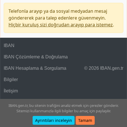
Telefonla arayıp ya da sosyal medyadan mesaj
göndererek para talep edenlere güvenmeyin.
Hiçbir kuruluş sizi doğrudan arayıp para istemez
.
IBAN
IBAN Çözümleme & Doğrulama
IBAN Hesaplama & Sorgulama
© 2026 IBAN.gen.tr
Bilgiler
İletişim
IBAN.gen.tr, bu sitenin trafiğini analiz etmek için çerezler gönderir.
Sitemizi kullanmanızla ilgili bilgiler bu amaç için paylaşılır.
Ayrıntıları inceleyin
Tamam