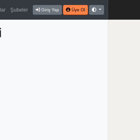
lar
Şubeler
Giriş Yap
Üye Ol
i