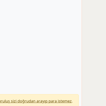
uruluş sizi doğrudan arayıp para istemez
.