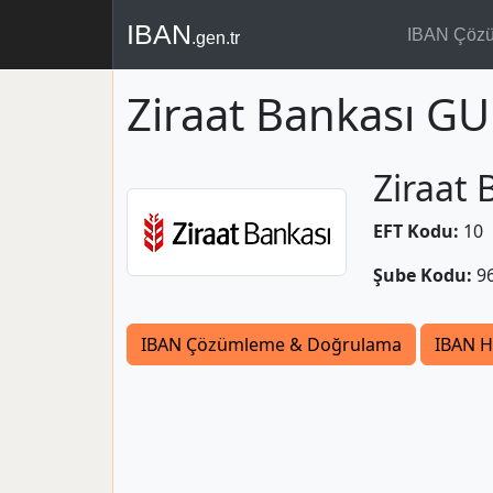
IBAN
IBAN Çöz
.gen.tr
Ziraat Bankası 
Ziraat 
EFT Kodu:
10
Şube Kodu:
9
IBAN Çözümleme & Doğrulama
IBAN H