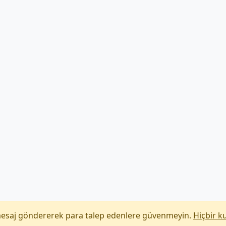
mesaj göndererek para talep edenlere güvenmeyin.
Hiçbir k