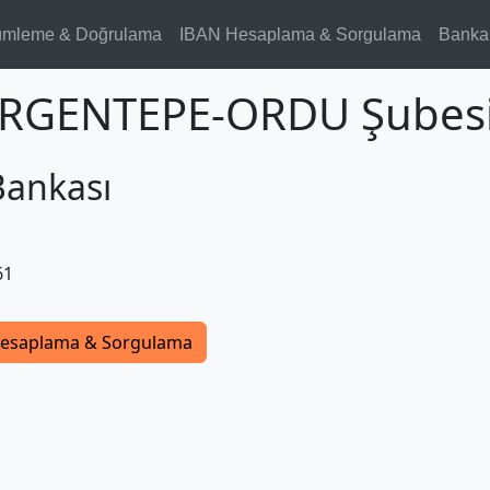
ümleme & Doğrulama
IBAN Hesaplama & Sorgulama
Banka
GURGENTEPE-ORDU Şubes
Bankası
61
esaplama & Sorgulama