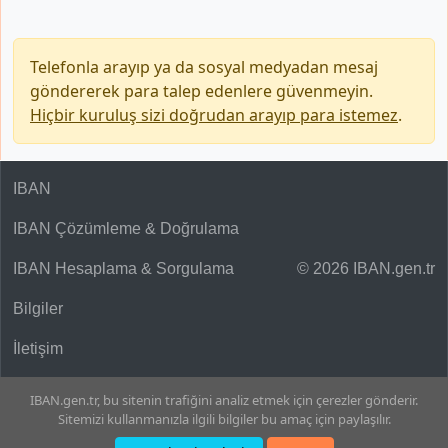
Telefonla arayıp ya da sosyal medyadan mesaj
göndererek para talep edenlere güvenmeyin.
Hiçbir kuruluş sizi doğrudan arayıp para istemez
.
IBAN
IBAN Çözümleme & Doğrulama
IBAN Hesaplama & Sorgulama
© 2026 IBAN.gen.tr
Bilgiler
İletişim
IBAN.gen.tr, bu sitenin trafiğini analiz etmek için çerezler gönderir.
Sitemizi kullanmanızla ilgili bilgiler bu amaç için paylaşılır.