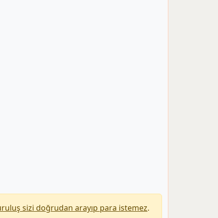
uruluş sizi doğrudan arayıp para istemez
.