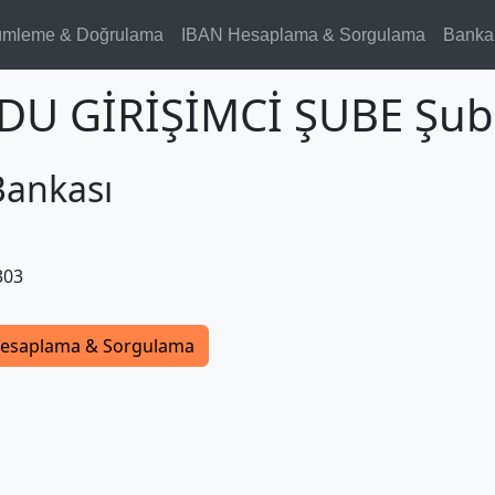
ümleme & Doğrulama
IBAN Hesaplama & Sorgulama
Banka
RDU GİRİŞİMCİ ŞUBE Şub
Bankası
303
esaplama & Sorgulama