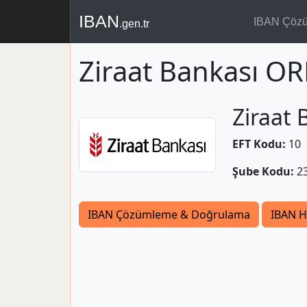
IBAN
IBAN Çöz
.gen.tr
Ziraat Bankası O
Ziraat 
EFT Kodu:
10
Şube Kodu:
2
IBAN Çözümleme & Doğrulama
IBAN H