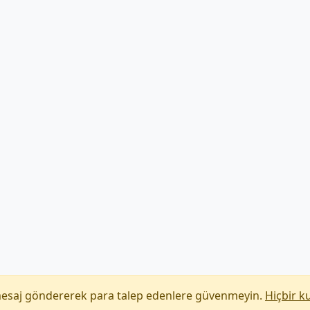
mesaj göndererek para talep edenlere güvenmeyin.
Hiçbir k