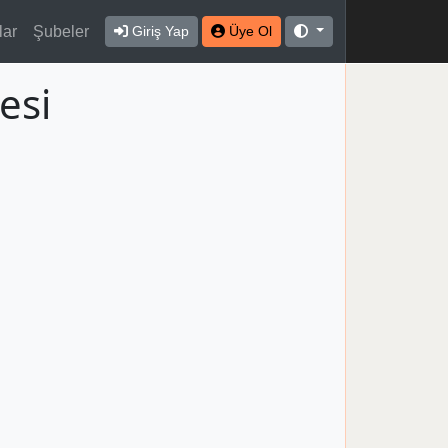
lar
Şubeler
Giriş Yap
Üye Ol
esi