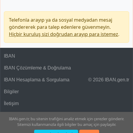
Telefonla arayıp ya da sosyal medyadan mesaj
göndererek para talep edenlere güvenmeyin.
Hiçbir kuruluş sizi doğrudan arayıp para istemez
.
IBAN
IBAN Çözümleme & Doğrulama
IBAN Hesaplama & Sorgulama
© 2026 IBAN.gen.tr
Bilgiler
İletişim
IBAN.gen.tr, bu sitenin trafiğini analiz etmek için çerezler gönderir.
Sitemizi kullanmanızla ilgili bilgiler bu amaç için paylaşılır.