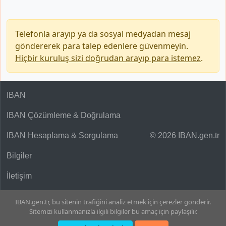
Telefonla arayıp ya da sosyal medyadan mesaj
göndererek para talep edenlere güvenmeyin.
Hiçbir kuruluş sizi doğrudan arayıp para istemez
.
IBAN
IBAN Çözümleme & Doğrulama
IBAN Hesaplama & Sorgulama
© 2026 IBAN.gen.tr
Bilgiler
İletişim
IBAN.gen.tr, bu sitenin trafiğini analiz etmek için çerezler gönderir.
Sitemizi kullanmanızla ilgili bilgiler bu amaç için paylaşılır.