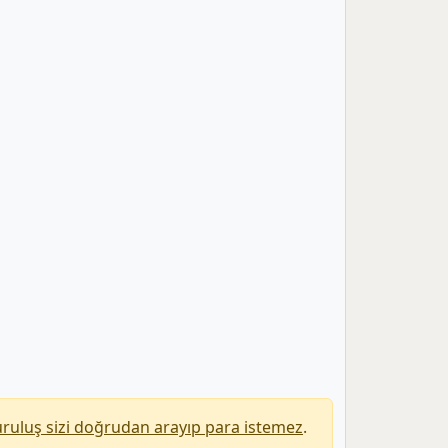
uruluş sizi doğrudan arayıp para istemez
.