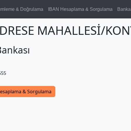
ümleme & Doğrulama
IBAN Hesaplama & Sorgulama
Banka
MEDRESE MAHALLESİ/KON
Bankası
555
esaplama & Sorgulama