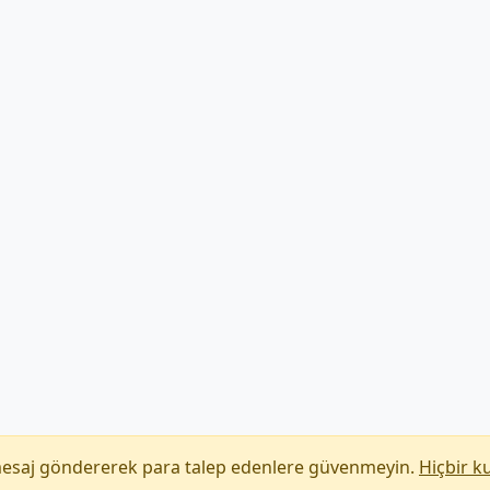
mesaj göndererek para talep edenlere güvenmeyin.
Hiçbir k