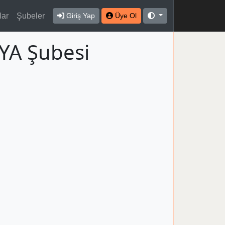
lar
Şubeler
Giriş Yap
Üye Ol
YA Şubesi