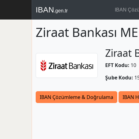
IBAN
IBAN Çöz
.gen.tr
Ziraat Bankası 
Ziraat 
EFT Kodu:
10
Şube Kodu:
1
IBAN Çözümleme & Doğrulama
IBAN H