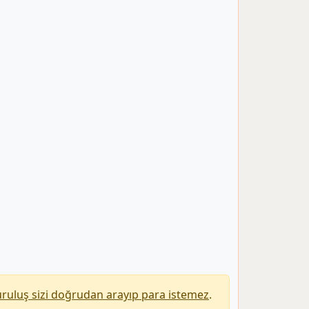
uruluş sizi doğrudan arayıp para istemez
.