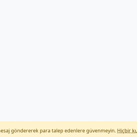
mesaj göndererek para talep edenlere güvenmeyin.
Hiçbir k