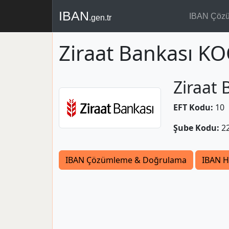
IBAN
IBAN Çöz
.gen.tr
Ziraat Bankası 
Ziraat 
EFT Kodu:
10
Şube Kodu:
2
IBAN Çözümleme & Doğrulama
IBAN H