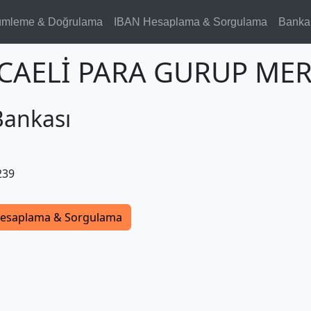
ümleme & Doğrulama
IBAN Hesaplama & Sorgulama
Banka
KOCAELİ PARA GURUP MER
Bankası
239
esaplama & Sorgulama