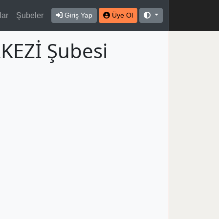
lar
Şubeler
Giriş Yap
Üye Ol
KEZİ Şubesi