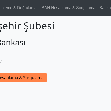
ümleme & Doğrulama
IBAN Hesaplama & Sorgulama
Banka
şehir Şubesi
Bankası
61
esaplama & Sorgulama