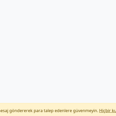
mesaj göndererek para talep edenlere güvenmeyin.
Hiçbir k