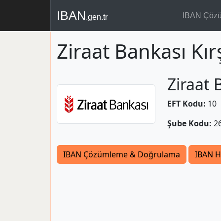
IBAN
IBAN Çöz
.gen.tr
Ziraat Bankası Kır
Ziraat 
EFT Kodu:
10
Şube Kodu:
2
IBAN Çözümleme & Doğrulama
IBAN H