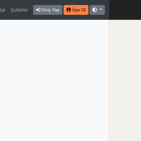
lar
Şubeler
Giriş Yap
Üye Ol