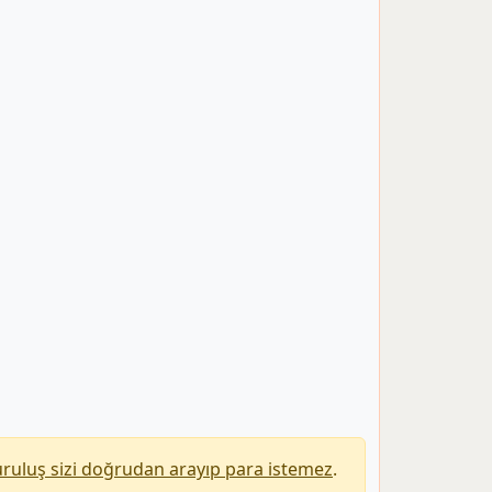
uruluş sizi doğrudan arayıp para istemez
.