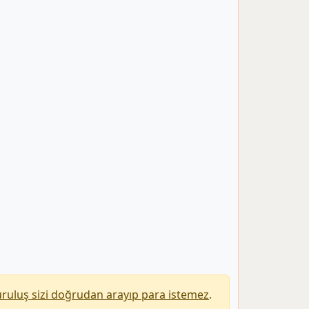
uruluş sizi doğrudan arayıp para istemez
.