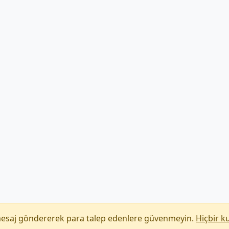
mesaj göndererek para talep edenlere güvenmeyin.
Hiçbir k