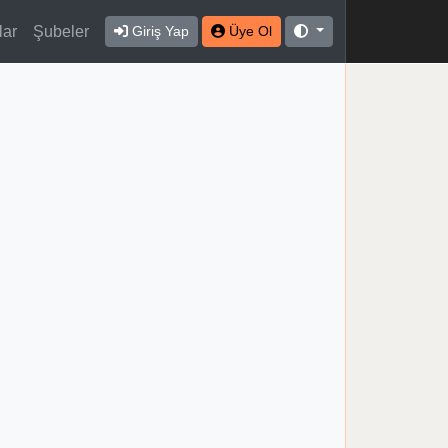
lar
Şubeler
Giriş Yap
Üye Ol