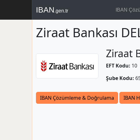
IBAN
IBAN Çöz
.gen.tr
Ziraat Bankası DE
Ziraat 
EFT Kodu:
10
Şube Kodu:
6
IBAN Çözümleme & Doğrulama
IBAN H