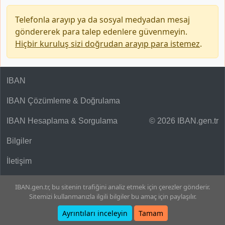
Telefonla arayıp ya da sosyal medyadan mesaj
göndererek para talep edenlere güvenmeyin.
Hiçbir kuruluş sizi doğrudan arayıp para istemez
.
IBAN
IBAN Çözümleme & Doğrulama
IBAN Hesaplama & Sorgulama
© 2026 IBAN.gen.tr
Bilgiler
İletişim
IBAN.gen.tr, bu sitenin trafiğini analiz etmek için çerezler gönderir.
Sitemizi kullanmanızla ilgili bilgiler bu amaç için paylaşılır.
Ayrıntıları inceleyin
Tamam