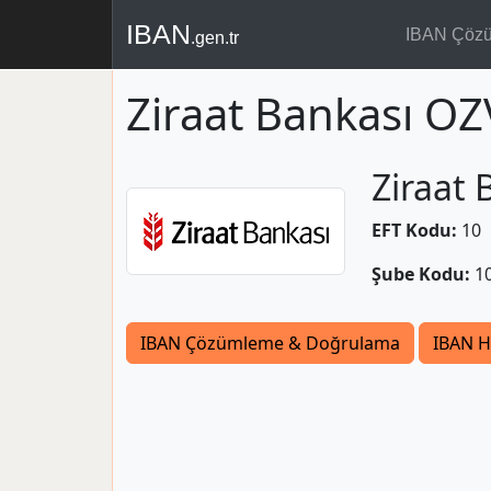
IBAN
IBAN Çöz
.gen.tr
Ziraat Bankası O
Ziraat 
EFT Kodu:
10
Şube Kodu:
1
IBAN Çözümleme & Doğrulama
IBAN H