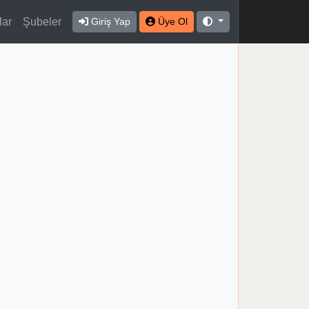
lar
Şubeler
Giriş Yap
Üye Ol