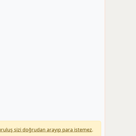
uruluş sizi doğrudan arayıp para istemez
.