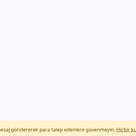
mesaj göndererek para talep edenlere güvenmeyin.
Hiçbir k