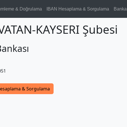
ümleme & Doğrulama
IBAN Hesaplama & Sorgulama
Banka
ZVATAN-KAYSERI Şubesi
Bankası
051
esaplama & Sorgulama